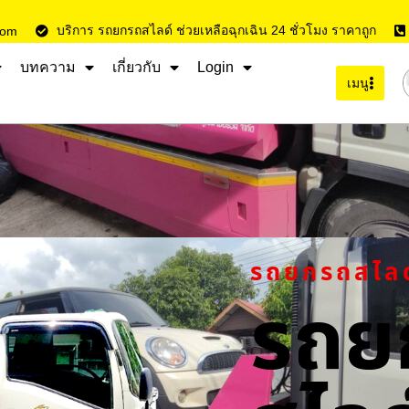
บริการ รถยกรถสไลด์ ช่วยเหลือฉุกเฉิน 24 ชั่วโมง ราคาถูก
com
บทความ
เกี่ยวกับ
Login
เมนู
รถยกรถสไล
รถย