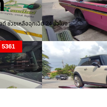
์
์ ช่วยเหลือฉุกเฉิน 24 ชั่วโมง
9 5361