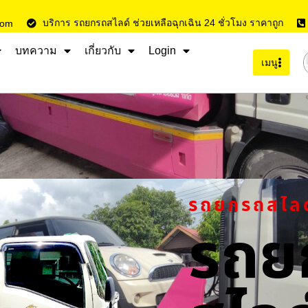
บริการ รถยกรถสไลด์ ช่วยเหลือฉุกเฉิน 24 ชั่วโมง ราคาถูก
com
บทความ
เกี่ยวกับ
Login
เมนู
รถยกรถสไล
รถย