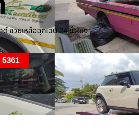
์
์ ช่วยเหลือฉุกเฉิน 24 ชั่วโมง
9 5361