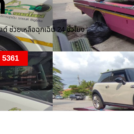
์
์ ช่วยเหลือฉุกเฉิน 24 ชั่วโมง
9 5361