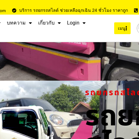
บริการ รถยกรถสไลด์ ช่วยเหลือฉุกเฉิน 24 ชั่วโมง ราคาถูก
com
บทความ
เกี่ยวกับ
Login
เมนู
รถยกรถสไล
รถย