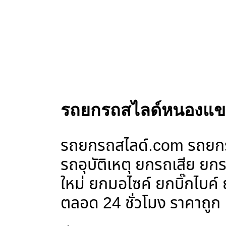
รถยกรถสไลด์หนองแขม
รถยกรถสไลด์.com รถยกรถ
รถอุบัติเหตุ ยกรถเสีย 
ใหม่ ยกมอไซค์ ยกบิ๊กไบค
ตลอด 24 ชั่วโมง ราคาถูก