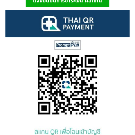
แจ้งยืนยันการชำระเงิน คลิกที่นี่